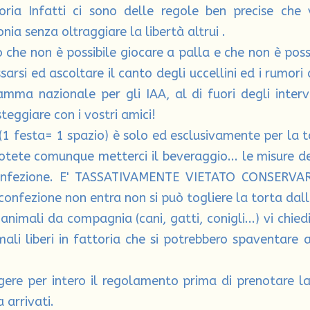
toria Infatti ci sono delle regole ben precise che
nia senza oltraggiare la libertà altrui .
che non è possibile giocare a palla e che non è poss
ssarsi ed ascoltare il canto degli uccellini ed i rumori
amma nazionale per gli IAA, al di fuori degli interv
steggiare con i vostri amici!
 (1 festa= 1 spazio) è solo ed esclusivamente per la t
otete comunque metterci il beveraggio... le misure de
onfezione. E' TASSATIVAMENTE VIETATO CONSERVA
onfezione non entra non si può togliere la torta dal
animali da compagnia (cani, gatti, conigli...) vi chie
li liberi in fattoria che si potrebbero spaventare 
ggere per intero il regolamento prima di prenotare l
 arrivati.