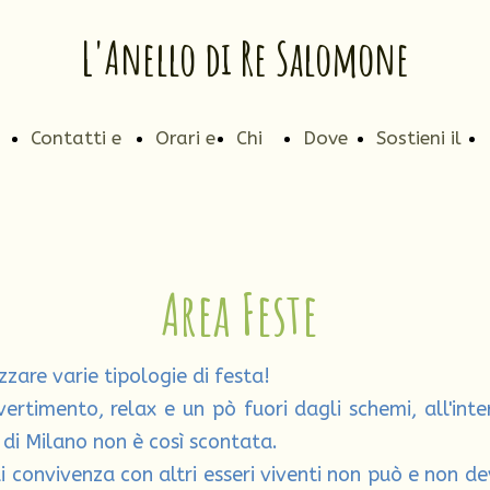
L'Anello di Re Salomone
Contatti e
Orari e
Chi
Dove
Sostieni il
so
pagamenti
Prezzi
siamo
siamo
progetto
Area Feste
zzare varie tipologie di festa!
ivertimento, relax e un pò fuori dagli schemi, all'in
 di Milano non è così scontata.
 convivenza con altri esseri viventi non può e non de